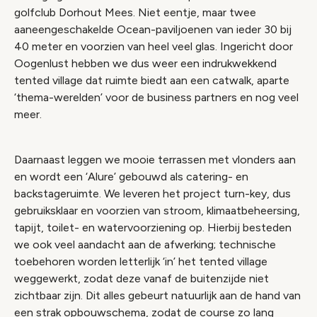
golfclub Dorhout Mees. Niet eentje, maar twee
aaneengeschakelde Ocean-paviljoenen van ieder 30 bij
40 meter en voorzien van heel veel glas. Ingericht door
Oogenlust hebben we dus weer een indrukwekkend
tented village dat ruimte biedt aan een catwalk, aparte
‘thema-werelden’ voor de business partners en nog veel
meer.
Daarnaast leggen we mooie terrassen met vlonders aan
en wordt een ‘Alure’ gebouwd als catering- en
backstageruimte. We leveren het project turn-key, dus
gebruiksklaar en voorzien van stroom, klimaatbeheersing,
tapijt, toilet- en watervoorziening op. Hierbij besteden
we ook veel aandacht aan de afwerking; technische
toebehoren worden letterlijk ‘in’ het tented village
weggewerkt, zodat deze vanaf de buitenzijde niet
zichtbaar zijn. Dit alles gebeurt natuurlijk aan de hand van
een strak opbouwschema, zodat de course zo lang