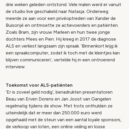
drie weken geleden ontstond. Vele malen werd er vanuit
de studio live geschakeld naar Natasja. Onderweg
meerde ze aan voor een privéoptreden van Xander de
Buisonjé en ontmoette ze actievoerders en patiënten.
Zoals Bram, zijn vrouw Marleen en hun twee jonge
dochters Mees en Pien. Hij kreeg in 2017 de diagnose
ALS en verliest langzaam zijn spraak. ‘Binnenkort krijg ik
een spraakcomputer, zodat ik toch met de kleintjes kan
blijven communiceren’, vertelde hij in een ontroerend
interview.
Toekomst voor ALS-patiënten
‘Er is zoveel geld nodig’, benadrukten presentatoren
Beau van Erven Dorens en Jan Joost van Gangelen
regelmatig tijdens de show. Met trots onthulden ze
uiteindelijk dat er meer dan 250.000 euro werd
opgehaald met de steun van een aantal loyale sponsors,
de verkoop van loten, een online veiling en losse