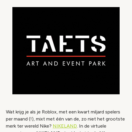
Wat krijg je als je Roblox, met een kwart miljard spelers
per maand (!), mixt met één van de, zo niet het grootste
merk ter wereld Nike?
NIKELAND
. In de virtuele