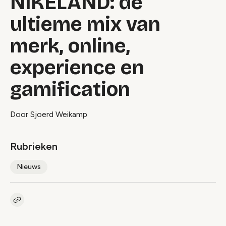
NIKELAND: de
ultieme mix van
merk, online,
experience en
gamification
Door Sjoerd Weikamp
Rubrieken
Nieuws
Kopieer link naar artikel
Link