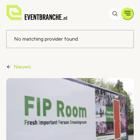
Men
Foutmelding
No matching provider found.
Nieuws