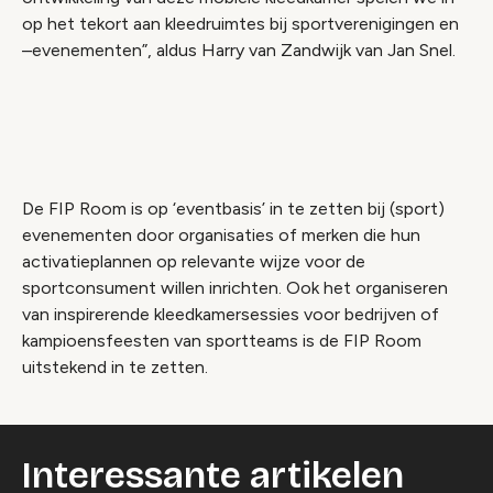
op het tekort aan kleedruimtes bij sportverenigingen en
–evenementen”, aldus Harry van Zandwijk van Jan Snel.
Video geblokkeerd
Accepteer onze cookies om deze inhoud te
bekijken.
De FIP Room is op ‘eventbasis’ in te zetten bij (sport)
Wijzig cookie instellingen
evenementen door organisaties of merken die hun
activatieplannen op relevante wijze voor de
sportconsument willen inrichten. Ook het organiseren
van inspirerende kleedkamersessies voor bedrijven of
kampioensfeesten van sportteams is de FIP Room
uitstekend in te zetten.
Interessante artikelen