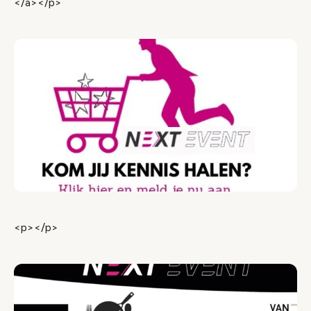
</a></p>
<p></p>