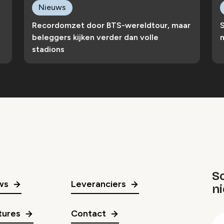
Nieuws
Recordomzet door BTS-wereldtour, maar
S
beleggers kijken verder dan volle
n
stadions
Sc
ws
Leveranciers
n
gr
tures
Contact
E