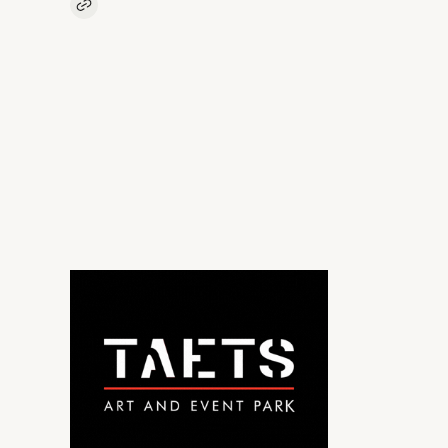
Kopieer link naar artikel
Link