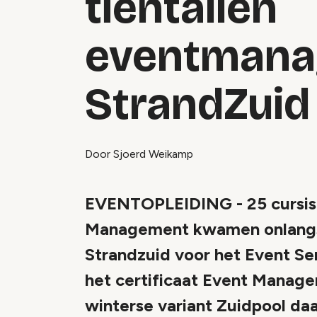
tientallen
eventmanag
StrandZuid
Door Sjoerd Weikamp
EVENTOPLEIDING - 25 cursist
Management kwamen onlangs b
Strandzuid voor het Event Se
het certificaat Event Manager
winterse variant Zuidpool d