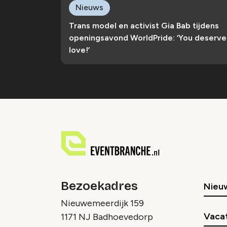
Nieuws
Trans model en activist Gia Bab tijdens
openingsavond WorldPride: ‘You deserve
love!’
Bezoekadres
Nieu
Nieuwemeerdijk 159
Vaca
1171 NJ Badhoevedorp