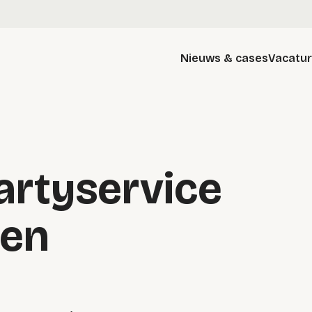
Nieuws & cases
Vacatu
artyservice
ven