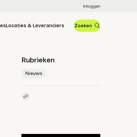
Inloggen
res
Locaties & Leveranciers
Zoeken
Rubrieken
Nieuws
Kopieer link naar artikel
Link