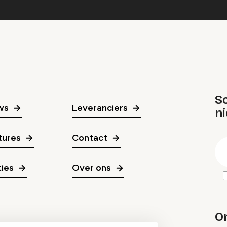
Sc
ws
Leveranciers
n
gr
tures
Contact
E
m
ies
Over ons
O