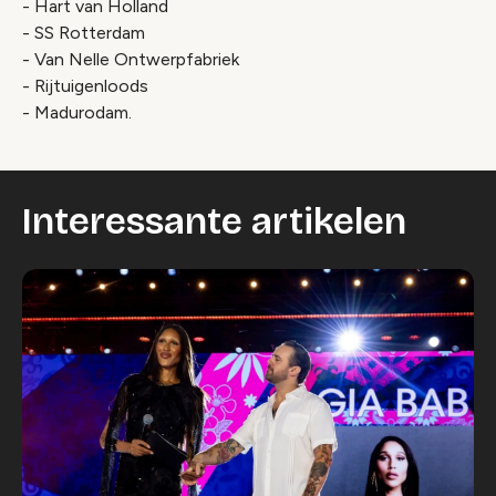
- Hart van Holland
- SS Rotterdam
- Van Nelle Ontwerpfabriek
- Rijtuigenloods
- Madurodam.
Interessante artikelen