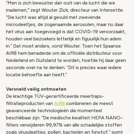
“Men is zich bewuster dan ooit van de lucht die we
inademen,” zegt Wouter Zick, directeur van Intersettle.
“Die lucht was altijd al gevuld met zwevende
microdeeltjes, de zogenaamde aerosolen, maar nu daar
het virus aan toegevoegd is dat COVID-19 veroorzaakt,
houden veel bezoekers letterlijk en figuurlijk hun adem
in.” Dat moet anders, vond Wouter. Toen het Spaanse
AIR8 hem benaderde om de officiële distributeur voor
Nederland en Duitsland te worden, hoefde hij daar geen
seconde over na te denken. “Dit is precies waar iedere
locatie behoefte aan heeft.”
Versneld veilig ontmoeten
De krachtige TÜV-gecertificeerde meertraps-
filtratieproducten van
AIR8
combineren de meest
geavanceerde technologieën die momenteel
beschikbaar zijn. “De medische kwaliteit HEPA NANO-
filters verwijderen 99,97% van alle schadelijke stoffen
zoals virusdeeltjes, pollen, bacteriën en fijnstof,” somt