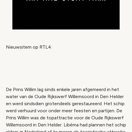
Nieuwsitem op RTL4:
Video geblokkeerd
Accepteer onze cookies om deze inhoud te
bekijken.
De Prins Willim lag sinds enkele jaren afgemeerd in het
Wijzig cookie instellingen
water van de Oude Rijkswerf Willemsoord in Den Helder
en werd sindsdien grotendeels gerestaureerd. Het schip
werd verhuurd voor onder meer feesten en partijen. De
Prins Willim was de topattractie voor de Oude Rijkswerf
Willemsoord in Den Helder. Libéma had plannen het schip
elders in Nederland af te meren als toeristische attractie