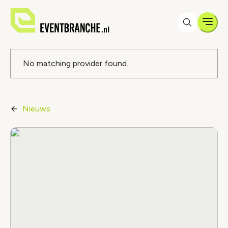
Men
Foutmelding
No matching provider found.
Nieuws