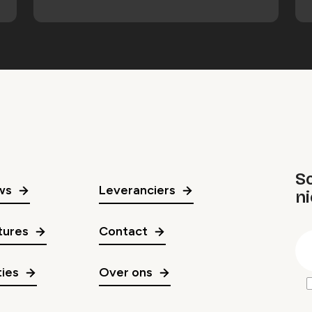
Sc
ws
Leveranciers
n
gr
tures
Contact
E
m
ies
Over ons