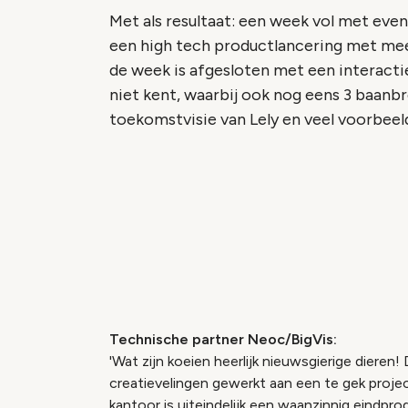
Met als resultaat: een week vol met eve
een high tech productlancering met mee
de week is afgesloten met een interactie
niet kent, waarbij ook nog eens 3 baan
toekomstvisie van Lely en veel voorbeeld
Vide
Accepteer onze cooki
Wijzig c
Technische partner Neoc/BigVis:
'Wat zijn koeien heerlijk nieuwsgierige dier
creatievelingen gewerkt aan een te gek proj
kantoor is uiteindelijk een waanzinnig eindp