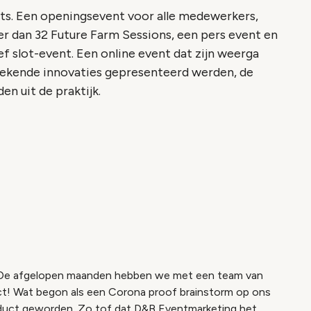
nts. Een openingsevent voor alle medewerkers,
r dan 32 Future Farm Sessions, een pers event en
f slot-event. Een online event dat zijn weerga
brekende innovaties gepresenteerd werden, de
en uit de praktijk.
o geblokkeerd
es om deze inhoud te bekijken.
ookie instellingen
en! De afgelopen maanden hebben we met een team van
ect! Wat begon als een Corona proof brainstorm op ons
roduct geworden. Zo tof dat D&B Eventmarketing het