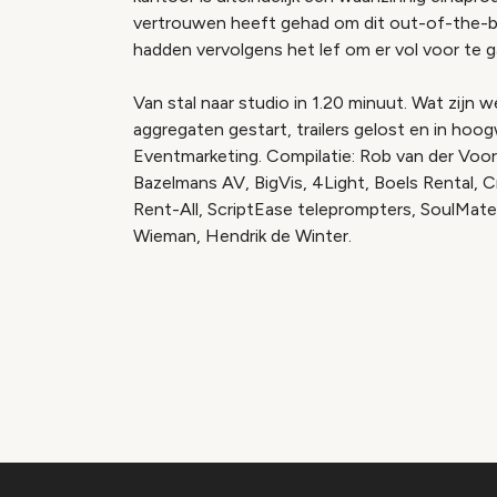
vertrouwen heeft gehad om dit out-of-the-bo
hadden vervolgens het lef om er vol voor te g
Van stal naar studio in 1.20 minuut. Wat zijn
aggregaten gestart, trailers gelost en in h
Eventmarketing. Compilatie: Rob van der Voort
Bazelmans AV, BigVis, 4Light, Boels Rental, 
Rent-All, ScriptEase teleprompters, SoulMate
Wieman, Hendrik de Winter.
Vide
Accepteer onze cooki
Wijzig c