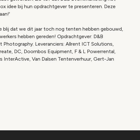
x idee bij hun opdrachtgever te presenteren. Deze
aan!'
 we blij dat we dit jaar toch nog tenten hebben gebouwd,
oogwerkers hebben gereden! Opdrachtgever: D&B
 Photography. Leveranciers: Allrent ICT Solutions,
Create, DC, Doornbos Equipment, F & L Powerrental,
s InterActive, Van Dalsen Tentenverhuur, Gert-Jan
o geblokkeerd
es om deze inhoud te bekijken.
ookie instellingen