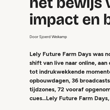
het bewijs 
impact en 
Door Sjoerd Weikamp
Lely Future Farm Days was n
shift van live naar online, a
tot indrukwekkende momenten
opbouwdagen, 36 broadcasts, 
tijdzones, 72 vooraf opgeno
cues...Lely Future Farm Days, 