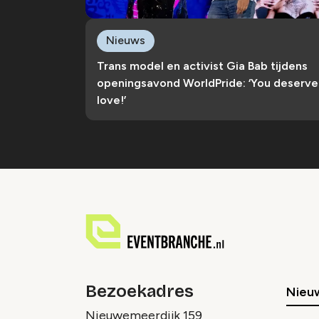
Nieuws
Trans model en activist Gia Bab tijdens
openingsavond WorldPride: ‘You deserve
love!’
Bezoekadres
Nieu
Nieuwemeerdijk 159