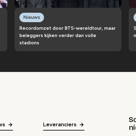
Nieuws
Recordomzet door BTS-wereldtour, maar
S
beleggers kijken verder dan volle
n
stadions
Sc
ws
Leveranciers
n