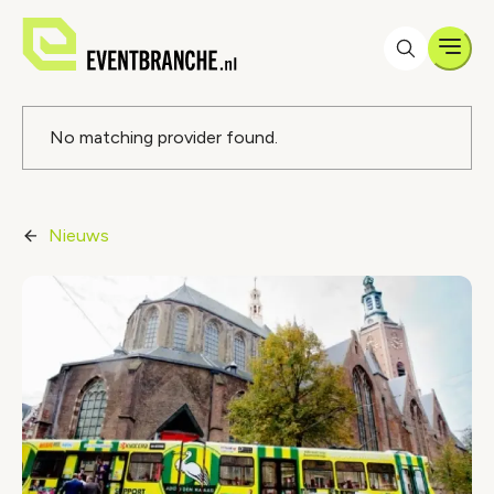
Men
Foutmelding
No matching provider found.
Nieuws