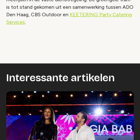
is tot stand gekomen uit een samenwerking tussen ADO
Den Haag, CBS Outdoor en
KEETERING Party Catering
Services
.
Video geblokkeerd
Accepteer onze cookies om deze inhoud te
bekijken.
Wijzig cookie instellingen
Interessante artikelen