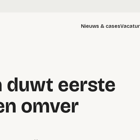
Nieuws & cases
Vacatu
a duwt eerste
en omver