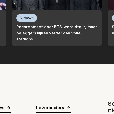
Nieuws
Recordomzet door BTS-wereldtour, maar
S
beleggers kijken verder dan volle
n
stadions
Sc
ws
Leveranciers
n