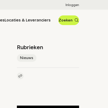
Inloggen
res
Locaties & Leveranciers
Zoeken
Rubrieken
Nieuws
Kopieer link naar artikel
Link