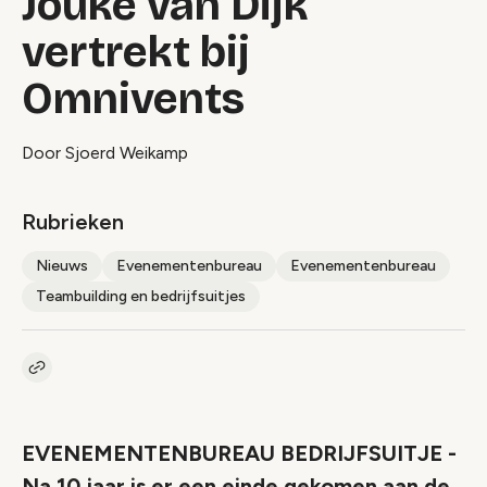
Jouke van Dijk
vertrekt bij
Omnivents
Door Sjoerd Weikamp
Rubrieken
Nieuws
Evenementenbureau
Evenementenbureau
Teambuilding en bedrijfsuitjes
Kopieer link naar artikel
Link
EVENEMENTENBUREAU BEDRIJFSUITJE -
Na 10 jaar is er een einde gekomen aan de