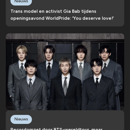
Nieuws
Trans model en activist Gia Bab tijdens
openingsavond WorldPride: ‘You deserve love!’
Nieuws
Recordomzet door BTS-wereldtour, maar