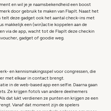
ement en wil je je naamsbekendheid een boost
merk door gebruik te maken van FlapIt. Naast het
rs telt deze gadget ook het aantal check-ins met
s makkelijk een (win)actie koppelen aan de
en via de app, wacht tot de FlapIt deze checkin
svoucher, gadget of goodie weg.
rk- en kennismakingsspel voor congressen, die
r met elkaar in contact brengt.
tie in de web-based app een selfie. Daarna gaan
ets. Ze krijgen foto’s van andere deelnemers
s dat lukt verdienen ze punten en krijgen ze een
rengt. Vanaf dat moment zijn de spelers