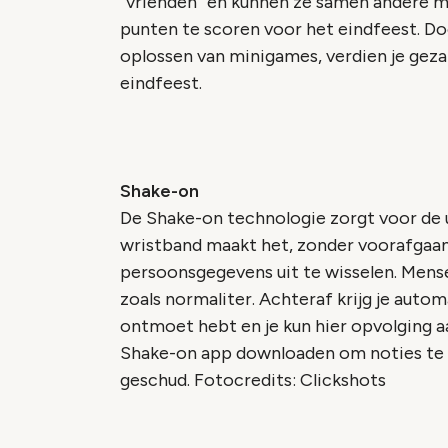
“vrienden” en kunnen ze samen andere m
punten te scoren voor het eindfeest. Door
oplossen van minigames, verdien je geza
eindfeest.
Shake-on
De Shake-on technologie zorgt voor de 
wristband maakt het, zonder voorafgaa
persoonsgegevens uit te wisselen. Mense
zoals normaliter. Achteraf krijg je autom
ontmoet hebt en je kun hier opvolging a
Shake-on app downloaden om noties te 
geschud.
Fotocredits: Clickshots