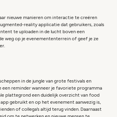
 naar nieuwe manieren om interactie te creëren
augmented-reality applicatie dat gebruikers, zoals
ontent te uploaden in de lucht boven een
 de weg op je evenemententerrein of geef je ze
er.
cheppen in de jungle van grote festivals en
je een reminder wanneer je favoriete programma
le plattegrond een duidelijk overzicht van food
e app gebruikt en op het evenement aanwezig is,
ienden of collega’s altijd terug vinden. Daarnaast
kheid om te netwerken en nieuwe mensen te