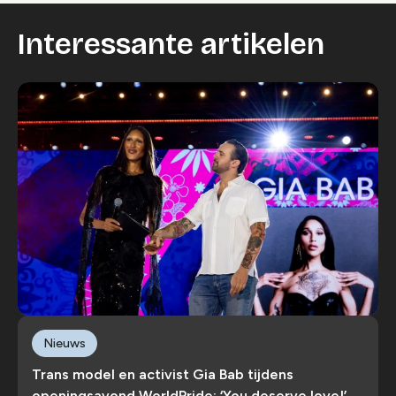
Interessante artikelen
Nieuws
Trans model en activist Gia Bab tijdens
openingsavond WorldPride: ‘You deserve love!’