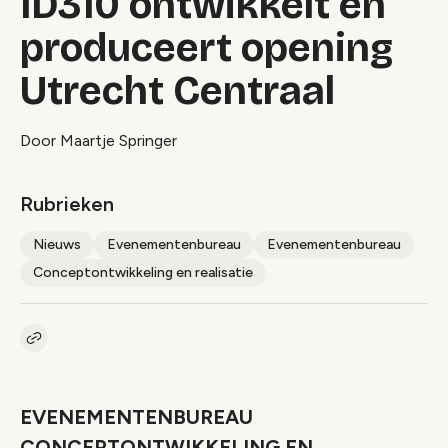
ID310 ontwikkelt en
produceert opening
Utrecht Centraal
Door Maartje Springer
Rubrieken
Nieuws
Evenementenbureau
Evenementenbureau
Conceptontwikkeling en realisatie
Kopieer link naar artikel
Link
EVENEMENTENBUREAU
CONCEPTONTWIKKELING EN