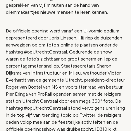
gesprekken van vijf minuten aan de hand van
dilemmakaartjes nieuwe mensen te leren kennen.
De officiële opening werd vanaf een U-vormig podium
gepresenteerd door Joris Linssen. Hij riep de duizenden
aanwezigen op om foto’s online te plaatsen onder de
hashtag #opUtrechtCentraal. Gedurende de show
waren de foto’s zichtbaar op groot scherm en liep de
percentagemeter snel op. Staatssecretaris Sharon
Dijksma van Infrastructuur en Milieu, wethouder Victor
Everhardt van de gemeente Utrecht, president-directeur
Roger van Boxtel van NS en voorzitter raad van bestuur
Pier Eringa van ProRail openden samen met de reizigers
station Utrecht Centraal door een mega 360° foto. De
hashtag #opUtrechtCentraal stond vervolgens uren lang
in de top vijf van trending topic op Twitter, de reizigers
deden volop mee aan de feestelijke activiteiten en de
officiële openingsshow was drukbezocht. ID310 kijkt