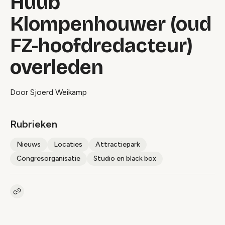
Huub
Klompenhouwer (oud
FZ-hoofdredacteur)
overleden
Door Sjoerd Weikamp
Rubrieken
Nieuws
Locaties
Attractiepark
Congresorganisatie
Studio en black box
Kopieer link naar artikel
Link