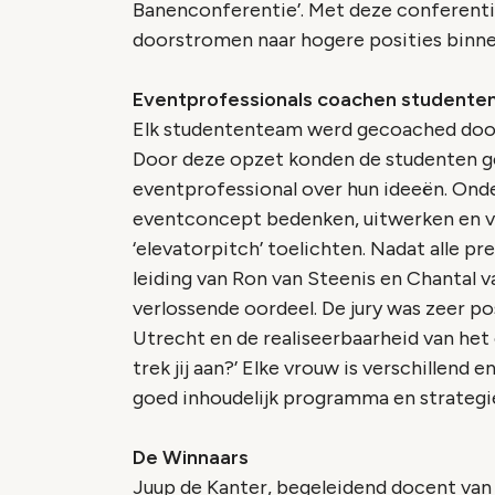
Banenconferentie’. Met deze conferenti
doorstromen naar hogere posities binn
Eventprofessionals coachen studente
Elk studententeam werd gecoached door
Door deze opzet konden de studenten 
eventprofessional over hun ideeën. Ond
eventconcept bedenken, uitwerken en ve
‘elevatorpitch’ toelichten. Nadat alle p
leiding van Ron van Steenis en Chantal 
verlossende oordeel. De jury was zeer po
Utrecht en de realiseerbaarheid van he
trek jij aan?’ Elke vrouw is verschillend 
goed inhoudelijk programma en strategie 
De Winnaars
Juup de Kanter, begeleidend docent van