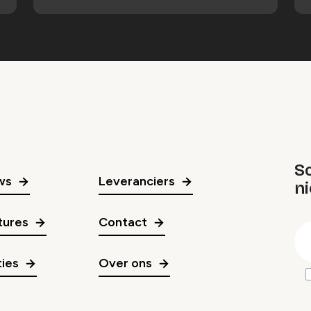
Sc
ws
Leveranciers
n
gr
tures
Contact
E
m
ies
Over ons