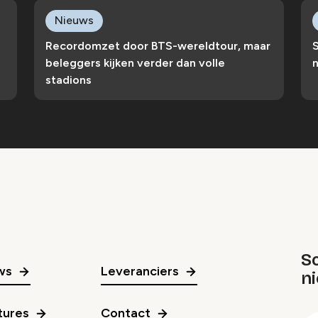
Nieuws
Recordomzet door BTS-wereldtour, maar
S
beleggers kijken verder dan volle
n
stadions
Sc
ws
Leveranciers
n
gr
tures
Contact