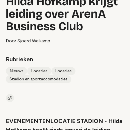
Hilda Hofkamp krijgt
leiding over ArenA
Business Club
Door Sjoerd Weikamp
Rubrieken
Nieuws
Locaties
Locaties
Stadion en sportaccomodaties
Kopieer link naar artikel
Link
EVENEMENTENLOCATIE STADION - Hilda
Hofkamp heeft sinds januari de leiding