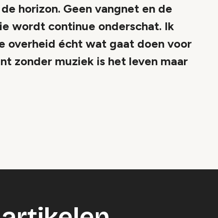
 de horizon. Geen vangnet en de
ie wordt continue onderschat. Ik
de overheid écht wat gaat doen voor
nt zonder muziek is het leven maar
o geblokkeerd
es om deze inhoud te bekijken.
ookie instellingen
artikelen