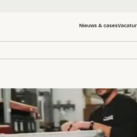
Nieuws & cases
Vacatu
g