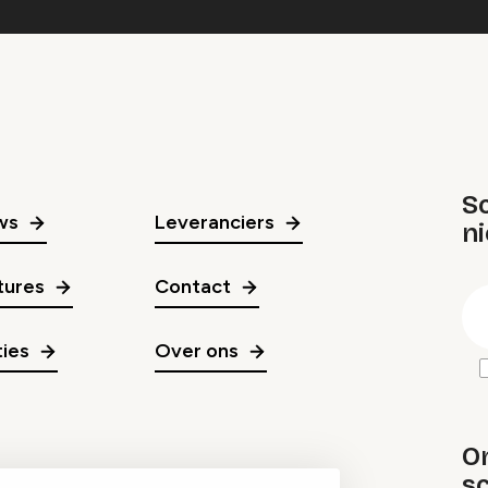
Sc
ws
Leveranciers
n
gr
tures
Contact
E
m
ies
Over ons
O
sc