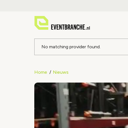
Foutmeldin
No matching provider found.
Home
Nieuws