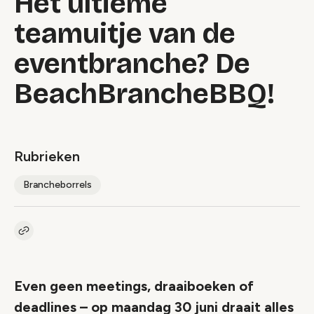
Het ultieme
teamuitje van de
eventbranche? De
BeachBrancheBBQ!
Rubrieken
Brancheborrels
Kopieer link naar artikel
Link
Even geen meetings, draaiboeken of
deadlines – op maandag 30 juni draait alles