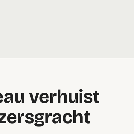
eau verhuist
izersgracht