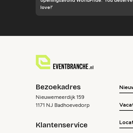
openingsavond WorldPride: ‘You deserve
love!’
Bezoekadres
Nieu
Nieuwemeerdijk 159
Vaca
1171 NJ Badhoevedorp
Locat
Klantenservice