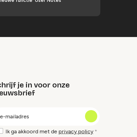
ieuwe functie 'User Notes'
hrijf je in voor onze
ieuwsbrief
oep
-
ailadres
Ik ga akkoord met de
privacy policy