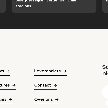
beleggers kijken verder dan volle
n
stadions
Sc
ws
Leveranciers
n
gr
tures
Contact
E
m
ies
Over ons