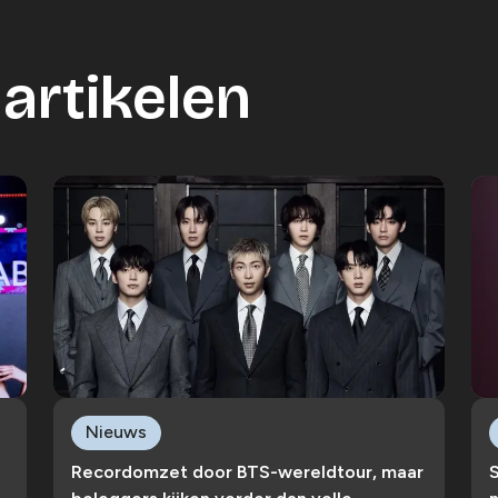
artikelen
Nieuws
Recordomzet door BTS-wereldtour, maar
S