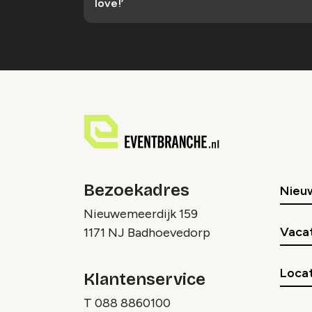
love!’
Bezoekadres
Nieu
Nieuwemeerdijk 159
Vaca
1171 NJ Badhoevedorp
Locat
Klantenservice
T
088 8860100