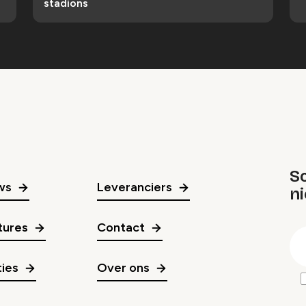
stadions
Sc
ws
Leveranciers
n
gr
tures
Contact
E
m
ies
Over ons