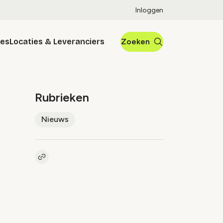
Inloggen
res
Locaties & Leveranciers
Zoeken
Rubrieken
Nieuws
Kopieer link naar artikel
Link