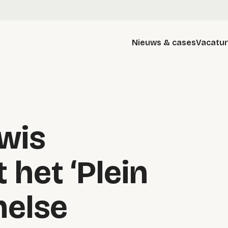
Nieuws & cases
Vacatu
wis
 het ‘Plein
melse