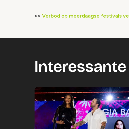
>>
Verbod op meerdaagse festivals ve
Interessante 