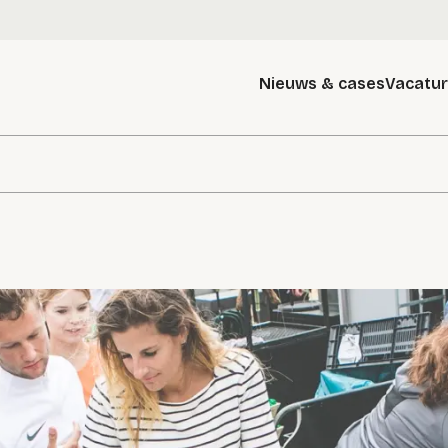
Nieuws & cases
Vacatu
g