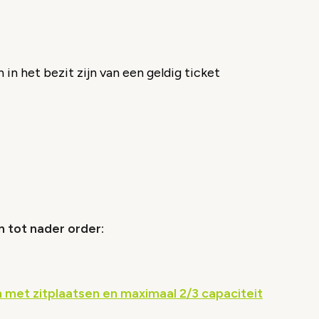
n het bezit zijn van een geldig ticket
o geblokkeerd
es om deze inhoud te bekijken.
ookie instellingen
n tot nader order:
et zitplaatsen en maximaal 2/3 capaciteit