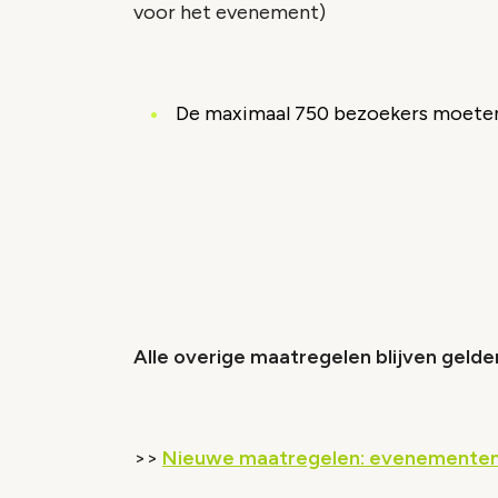
voor het evenement)
De maximaal 750 bezoekers moeten i
Vide
Accepteer onze cooki
Wijzig c
Alle overige maatregelen blijven gelde
>>
Nieuwe maatregelen: evenementen m