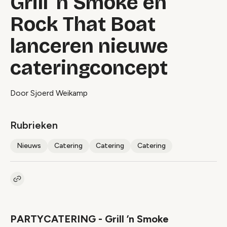
Grill 'n Smoke en
Rock That Boat
lanceren nieuwe
cateringconcept
Door Sjoerd Weikamp
Rubrieken
Nieuws
Catering
Catering
Catering
Kopieer link naar artikel
Link
PARTYCATERING - Grill ’n Smoke