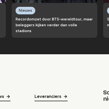
Nieuws
Recordomzet door BTS-wereldtour, maar
S
beleggers kijken verder dan volle
n
stadions
Sc
ws
Leveranciers
n
gr