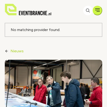
Men
Foutmelding
No matching provider found.
Nieuws