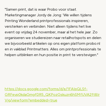
"Samen print, dat is waar Probo voor staat.
Marketingmanager Jordy de Jong: ‘We willen tijdens
Printing Wonderland printprofessionals inspireren,
versterken en verbinden. Niet alleen tijdens het live
event op vrijdag 24 november, maar al het hele jaar. Zo
organiseren we studiereizen naar retailhotspots en delen
we bijvoorbeeld artikelen op ons eigen platform probo.nl
en in vakblad Printmatters. Alles om printprofessionals te
helpen uitblinken en hun positie in print te verstevigen."
Video geblokkeerd
Accepteer onze cookies om deze inhoud te
bekijken.
https://docs.google.com/forms/d/e/1FAIpQLSf-
Wijzig cookie instellingen
GRFevp0kdaGmgfDR5_QKPozGskuzn6hSMfUVA2ft8Ir
Vjg/viewform?embedded=true