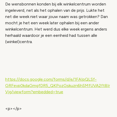
De wensbonnen konden bij elk winkelcentrum worden
ingeleverd, net als het ophalen van de prijs. Lukte het
net die week niet waar jouw naam was getrokken? Dan
mocht je het een week later ophalen bij een ander
winkelcentrum. Het werd dus elke week ergens anders
herhaald waardoor je een eenheid had tussen alle
(winkel)centra.
Video geblokkeerd
Accepteer onze cookies om deze inhoud te
bekijken.
https://docs.google.com/forms/d/e/1FAIpQLSf-
Wijzig cookie instellingen
GRFevp0kdaGmgfDR5_QKPozGskuzn6hSMfUVA2ft8Ir
Vjg/viewform?embedded=true
<p></p>