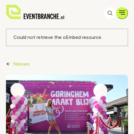
Men
Foutmelding
Could not retrieve the oEmbed resource.
Nieuws