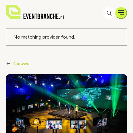
Men
Foutmelding
No matching provider found.
Nieuws