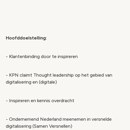
Video geblokkeerd
Accepteer onze cookies om deze inhoud te
bekijken.
Hoofddoelstelling:
Wijzig cookie instellingen
- Klantenbinding door te inspireren
- KPN claimt Thought leadership op het gebied van
digitalisering en (digitale)
- Inspireren en kennis overdracht
- Ondernemend Nederland meenemen in versnelde
digitalisering (Samen Versnellen)