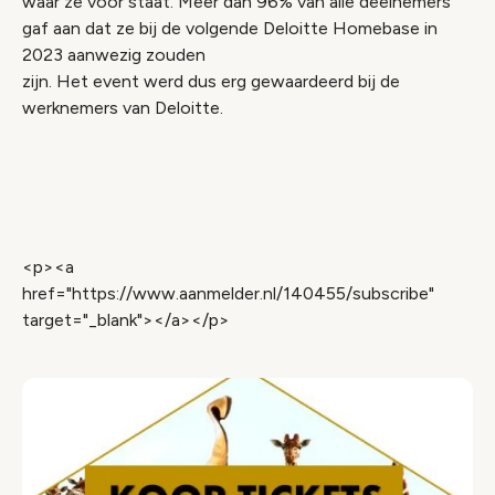
waar ze voor staat. Meer dan 96% van alle deelnemers
gaf aan dat ze bij de volgende Deloitte Homebase in
2023 aanwezig zouden
zijn. Het event werd dus erg gewaardeerd bij de
werknemers van Deloitte.
Video geblokkeerd
Accepteer onze cookies om deze inhoud te
bekijken.
<p><a
Wijzig cookie instellingen
href="https://www.aanmelder.nl/140455/subscribe"
target="_blank"></a></p>