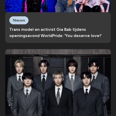
Nieuws
Trans model en activist Gia Bab tijdens
openingsavond WorldPride: ‘You deserve love!’