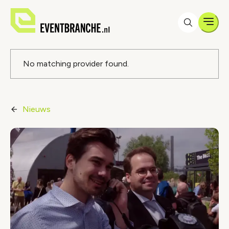
Men
Foutmelding
No matching provider found.
Nieuws