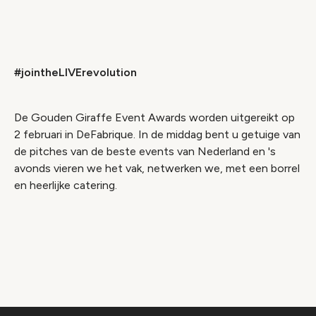
Accepteer onze cookies om deze inhoud te
bekijken.
#jointheLIVErevolution
Wijzig cookie instellingen
De Gouden Giraffe Event Awards worden uitgereikt op
2 februari in DeFabrique. In de middag bent u getuige van
de pitches van de beste events van Nederland en 's
avonds vieren we het vak, netwerken we, met een borrel
en heerlijke catering.
Video geblokkeerd
Accepteer onze cookies om deze inhoud te
bekijken.
Wijzig cookie instellingen