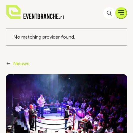
Men
Foutmelding
No matching provider found.
Nieuws