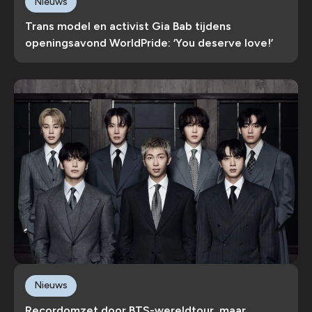
Nieuws
Trans model en activist Gia Bab tijdens
openingsavond WorldPride: ‘You deserve love!’
Nieuws
Recordomzet door BTS-wereldtour, maar