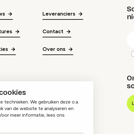
Sc
ws
Leveranciers
n
gr
tures
Contact
E
m
ies
Over ons
O
sc
 cookies
ge technieken. We gebruiken deze o.a.
ik van de website te analyseren en
Voor meer informatie, lees ons