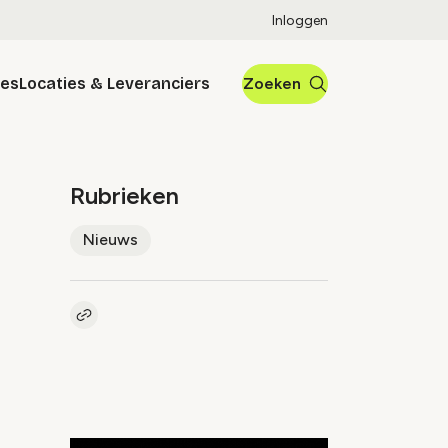
Inloggen
res
Locaties & Leveranciers
Zoeken
Rubrieken
Nieuws
Kopieer link naar artikel
Link