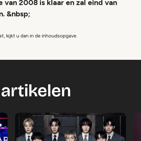
van 2008 is klaar en zal eind van
n. &nbsp;
at, kijkt u dan in de inhoudsopgave.
artikelen