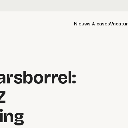
Nieuws & cases
Vacatu
rsborrel:
Z
ing