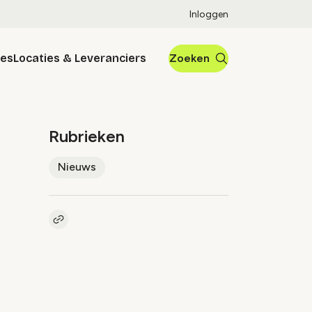
Inloggen
res
Locaties & Leveranciers
Zoeken
Rubrieken
Nieuws
Kopieer link naar artikel
Link