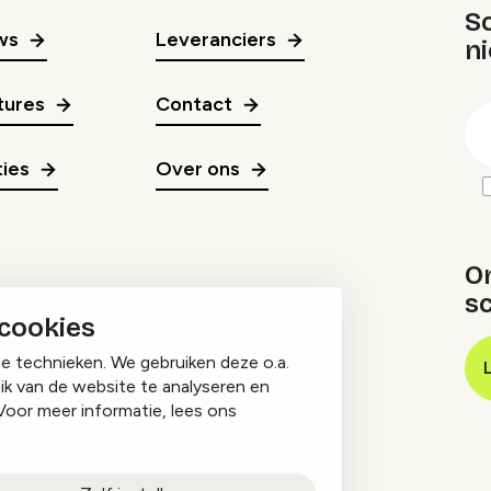
Sc
ws
Leveranciers
n
gr
tures
Contact
E
m
ies
Over ons
O
sc
 cookies
ge technieken. We gebruiken deze o.a.
ik van de website te analyseren en
Voor meer informatie, lees ons