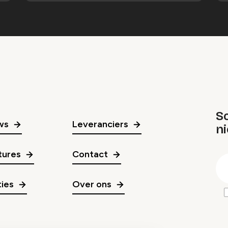
Sc
ws
Leveranciers
n
gr
tures
Contact
E
m
ies
Over ons