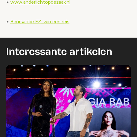
>
www.anderlichtopdezaak.nl
>
Beursactie FZ: win een reis
Interessante artikelen