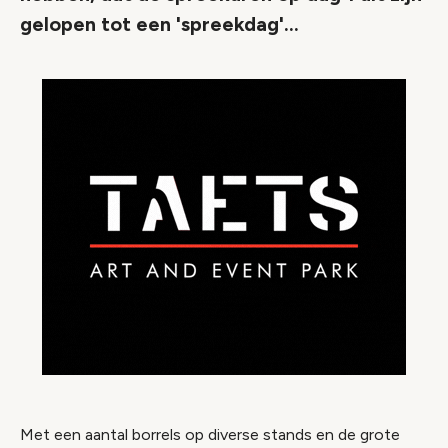
gelopen tot een 'spreekdag'...
Met een aantal borrels op diverse stands en de grote