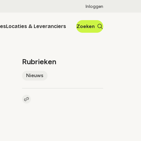
Inloggen
res
Locaties & Leveranciers
Zoeken
Rubrieken
Nieuws
Kopieer link naar artikel
Link