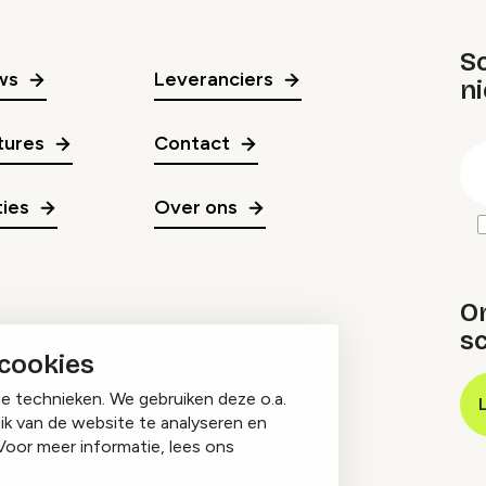
Sc
ws
Leveranciers
n
gr
tures
Contact
E
m
ies
Over ons
O
sc
 cookies
ge technieken. We gebruiken deze o.a.
ik van de website te analyseren en
Voor meer informatie, lees ons