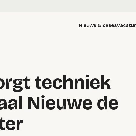
Nieuws & cases
Vacatu
orgt techniek
paal Nieuwe de
ter