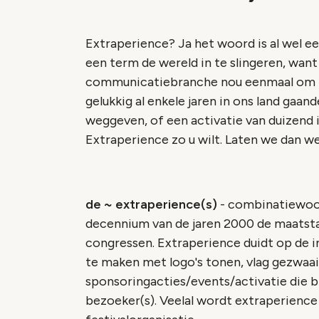
Extraperience? Ja het woord is al wel e
een term de wereld in te slingeren, want
communicatiebranche nou eenmaal om be
gelukkig al enkele jaren in ons land gaa
weggeven, of een activatie van duizend i
Extraperience zo u wilt. Laten we dan w
de ~ extraperience(s)
-
combinatiewoor
decennium van de jaren 2000 de maatsta
congressen. Extraperience duidt op de in
te maken met logo's tonen, vlag gezwaai
sponsoringacties/events/activatie die bi
bezoeker(s). Veelal wordt extraperience