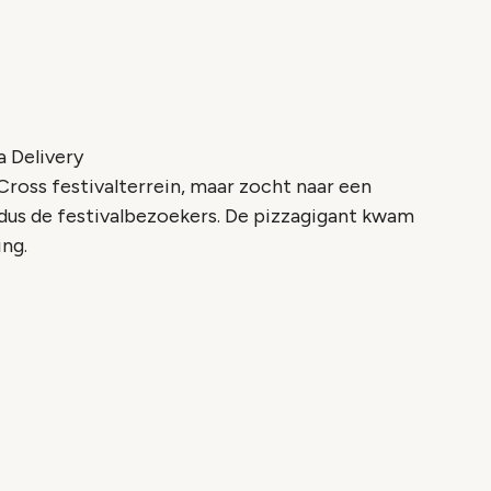
ookie instellingen
 Delivery
ross festivalterrein, maar zocht naar een
n dus de festivalbezoekers. De pizzagigant kwam
ng.
o geblokkeerd
es om deze inhoud te bekijken.
ookie instellingen