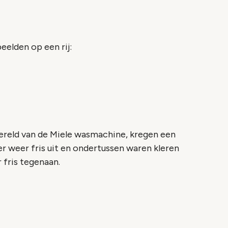
eelden op een rij:
ereld van de Miele wasmachine, kregen een
weer fris uit en ondertussen waren kleren
 fris tegenaan.
o geblokkeerd
es om deze inhoud te bekijken.