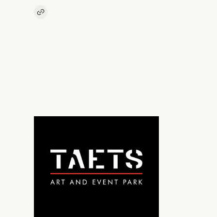
Kopieer link naar artikel
Link