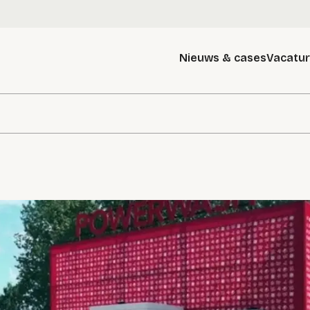
Nieuws & cases
Vacatu
g