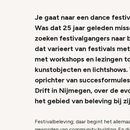
Je gaat naar een dance festi
Was dat 25 jaar geleden mis
zoeken festivalgangers naar 
dat varieert van festivals m
met workshops en lezingen t
kunstobjecten en lichtshows.
oprichter van succesformule
Drift in Nijmegen, over de ev
het gebied van beleving bij 
Festivalbeleving; daar begint het allema
geworden van community building. En die