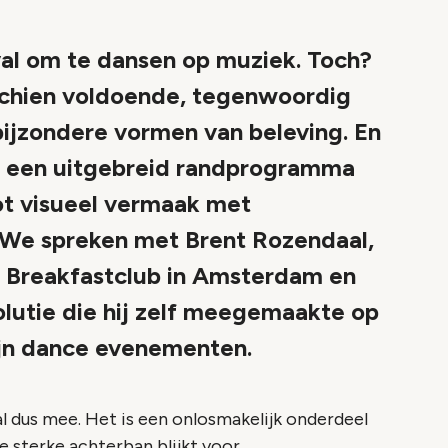
val om te dansen op muziek. Toch?
schien voldoende, tegenwoordig
bijzondere vormen van beleving. En
et een uitgebreid randprogramma
ot visueel vermaak met
 We spreken met Brent Rozendaal,
s Breakfastclub in Amsterdam en
olutie die hij zelf meegemaakte op
zijn dance evenementen.
al dus mee. Het is een onlosmakelijk onderdeel
 sterke achterban blijkt voor