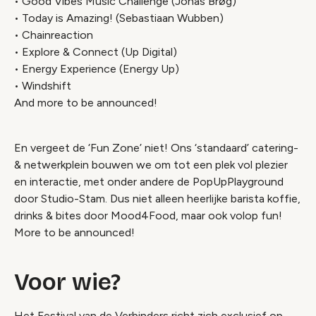
• Good Vibes Music Challenge (Jonas Brøg)
• Today is Amazing! (Sebastiaan Wubben)
• Chainreaction
• Explore & Connect (Up Digital)
• Energy Experience (Energy Up)
• Windshift
And more to be announced!
En vergeet de ‘Fun Zone’ niet! Ons ‘standaard’ catering-
& netwerkplein bouwen we om tot een plek vol plezier
en interactie, met onder andere de PopUpPlayground
door Studio-Stam. Dus niet alleen heerlijke barista koffie,
drinks & bites door Mood4Food, maar ook volop fun!
More to be announced!
Voor wie?
Het Festival van de Verbinders richt zich exclusief op