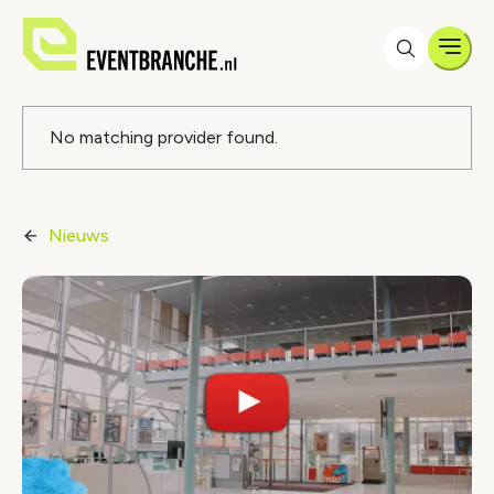
Men
Foutmelding
No matching provider found.
Nieuws