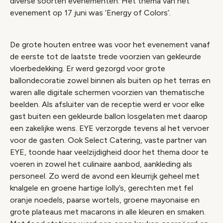
diverse soorten evenementen. Het thema van het
evenement op 17 juni was ‘Energy of Colors’.
De grote houten entree was voor het evenement vanaf
de eerste tot de laatste trede voorzien van gekleurde
vloerbedekking. Er werd gezorgd voor grote
ballondecoratie zowel binnen als buiten op het terras en
waren alle digitale schermen voorzien van thematische
beelden. Als afsluiter van de receptie werd er voor elke
gast buiten een gekleurde ballon losgelaten met daarop
een zakelijke wens. EYE verzorgde tevens al het vervoer
voor de gasten. Ook Select Catering, vaste partner van
EYE, toonde haar veelzijdigheid door het thema door te
voeren in zowel het culinaire aanbod, aankleding als
personeel. Zo werd de avond een kleurrijk geheel met
knalgele en groene hartige lolly’s, gerechten met fel
oranje noedels, paarse wortels, groene mayonaise en
grote plateaus met macarons in alle kleuren en smaken.