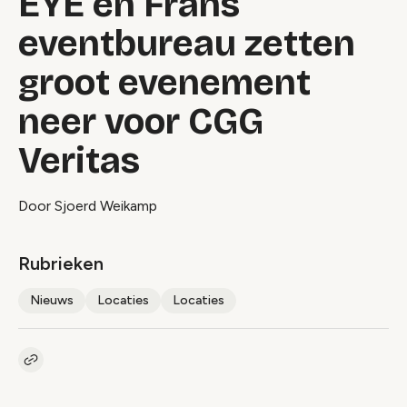
EYE en Frans
eventbureau zetten
groot evenement
neer voor CGG
Veritas
Door Sjoerd Weikamp
Rubrieken
Nieuws
Locaties
Locaties
Kopieer link naar artikel
Link