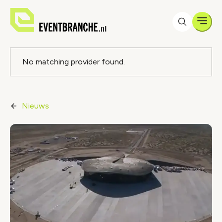
Men
Foutmelding
No matching provider found.
Nieuws