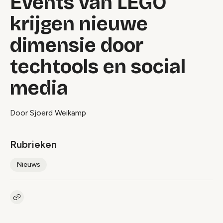
Events van LEGO
krijgen nieuwe
dimensie door
techtools en social
media
Door Sjoerd Weikamp
Rubrieken
Nieuws
Kopieer link naar artikel
Link