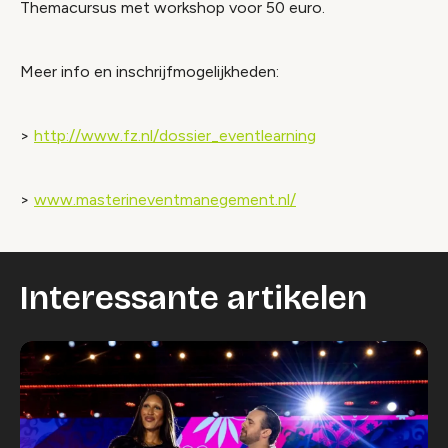
Themacursus met workshop voor 50 euro.
Meer info en inschrijfmogelijkheden:
>
http://www.fz.nl/dossier_eventlearning
>
www.masterineventmanegement.nl/
Interessante artikelen