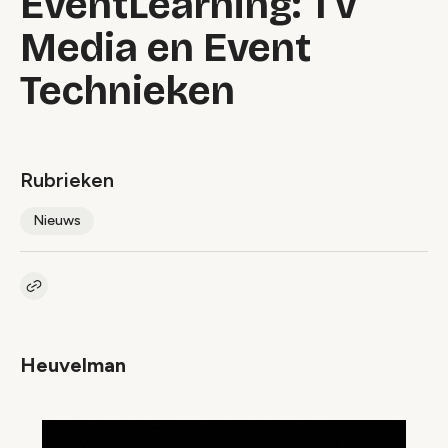
EventLearning: TV
Media en Event
Technieken
Rubrieken
Nieuws
Kopieer link naar artikel
Link
Heuvelman